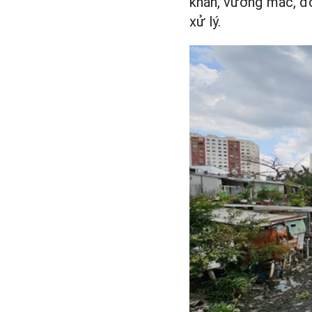
khăn, vướng mắc, đ
xử lý.