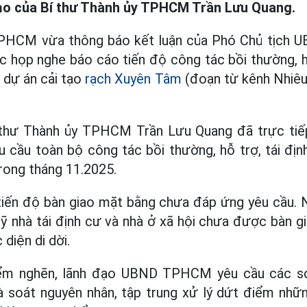
đạo của Bí thư Thành ủy TPHCM Trần Lưu Quang.
PHCM vừa thông báo kết luận của Phó Chủ tịch
c họp nghe báo cáo tiến độ công tác bồi thường, hỗ
 dự án cải tạo
rạch Xuyên Tâm
(đoạn từ kênh Nhiêu
 thư Thành ủy TPHCM Trần Lưu Quang đã trực tiếp
u cầu toàn bộ công tác bồi thường, hỗ trợ, tái địn
trong tháng 11.2025.
 tiến độ bàn giao mặt bằng chưa đáp ứng yêu cầu.
ỹ nhà tái định cư và nhà ở xã hội chưa được bàn gia
diện di dời.
ểm nghẽn, lãnh đạo UBND TPHCM yêu cầu các sở, 
 soát nguyên nhân, tập trung xử lý dứt điểm nhữn