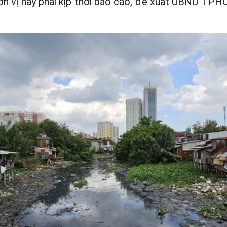
ơn vị này phải kịp thời báo cáo, đề xuất UBND TPH