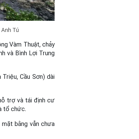
: Anh Tú
ông Vàm Thuật, chảy
h và Bình Lợi Trung
 Triệu, Cầu Sơn) dài
ỗ trợ và tái định cư
à tổ chức.
o mặt bằng vẫn chưa