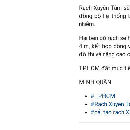
Rạch Xuyên Tâm sẽ 
đồng bộ hệ thống t
nhiễm.
Hai bên bờ rạch sẽ h
4 m, kết hợp công v
đô thị và nâng cao 
TPHCM đặt mục tiêu
MINH QUÂN
#TPHCM
#Rạch Xuyên 
#cải tạo rạch 