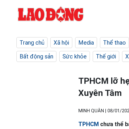
Trang chủ
Xã hội
Media
Thể thao
Bất động sản
Sức khỏe
Thế giới
X
TPHCM lỡ hẹn
Xuyên Tâm
MINH QUÂN |
08/01/202
TPHCM
chưa thể b