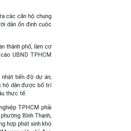
a các căn hộ chung
ời dân ổn định cuộc
bàn thành phố, làm cơ
 báo cáo UBND TPHCM
nhật tiến độ dự án;
 hộ dân được bố trí
ầu thực tế.
g nghiệp TPHCM phải
, phường Bình Thạnh,
ng hợp phát sinh khó