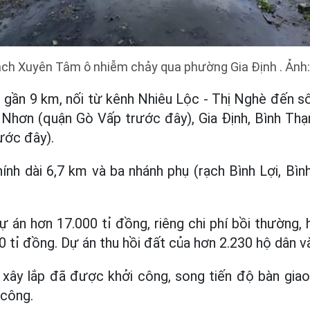
ch Xuyên Tâm ô nhiễm chảy qua phường Gia Định . Ảnh
 gần 9 km, nối từ kênh Nhiêu Lộc - Thị Nghè đến s
Nhơn (quận Gò Vấp trước đây), Gia Định, Bình Thạn
ước đây).
nh dài 6,7 km và ba nhánh phụ (rạch Bình Lợi, Bình
án hơn 17.000 tỉ đồng, riêng chi phí bồi thường, h
 tỉ đồng. Dự án thu hồi đất của hơn 2.230 hộ dân v
u xây lắp đã được khởi công, song tiến độ bàn gia
 công.