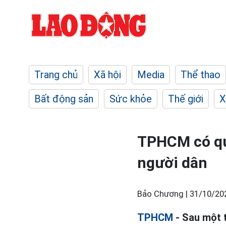
Trang chủ
Xã hội
Media
Thể thao
Bất động sản
Sức khỏe
Thế giới
X
TPHCM có quy
người dân
Bảo Chương |
31/10/20
TPHCM
- Sau một t