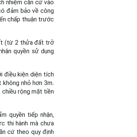
ch nhiệm căn cứ vào
n có đảm bảo về công
iến chấp thuận trước
t (từ 2 thửa đất trở
 nhận quyền sử dụng
i điều kiện diện tích
ất không nhỏ hơn 3m.
, chiều rộng mặt tiền
ẩm quyền tiếp nhận,
ực thi hành mà chưa
ăn cứ theo quy định