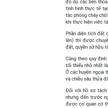
đó do các bên thỏa
tình hình thực tế t
tác phòng cháy chữa
khi thực hiện việc 
Phần diện tích đất 
lên) thì được chuy
đất, quyền sở hữu tà
Cũng theo quy định
tối thiểu nhỏ nhất 
Ở các huyện ngoại th
và chiều sâu thửa đ
Đối với hồ sơ tách
nhưng đến trước ng
được cơ quan có th