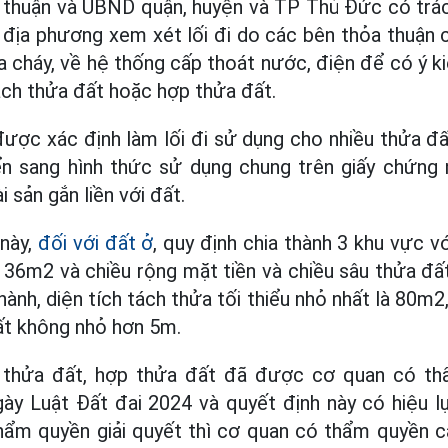
 thuận và UBND quận, huyện và TP Thủ Đức có trá
ại địa phương xem xét lối đi do các bên thỏa thuậ
 cháy, về hệ thống cấp thoát nước, điện để có ý k
tách thửa đất hoặc hợp thửa đất.
được xác định làm lối đi sử dụng cho nhiều thửa đấ
ển sang hình thức sử dụng chung trên giấy chứng
i sản gắn liền với đất.
 này,
đối với đất ở
, quy định chia thành 3 khu vực vớ
là 36m2 và chiều rộng mặt tiền và chiều sâu thửa đ
ành, diện tích tách thửa tối thiểu nhỏ nhất là 80m2
ất không nhỏ hơn 5m.
 thửa đất, hợp thửa đất đã được cơ quan có th
ày Luật Đất đai 2024 và quyết định này có hiệu l
ẩm quyền giải quyết thì cơ quan có thẩm quyền c