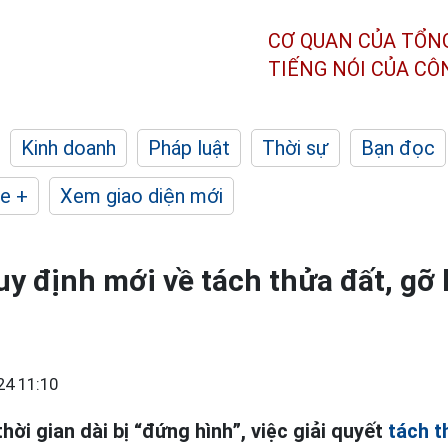
CƠ QUAN CỦA TỔN
TIẾNG NÓI CỦA C
Kinh doanh
Pháp luật
Thời sự
Bạn đọc
e +
Xem giao diện mới
 định mới về tách thửa đất, gỡ
24 11:10
hời gian dài bị “đứng hình”, việc giải quyết
tách t