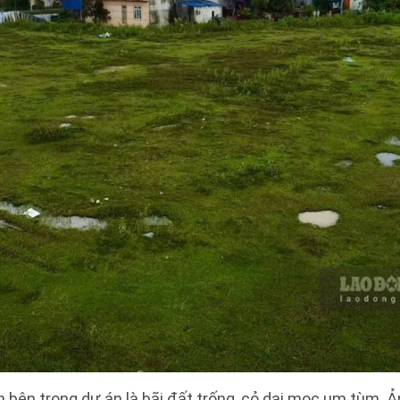
ch bên trong dự án là bãi đất trống, cỏ dại mọc um tùm. 