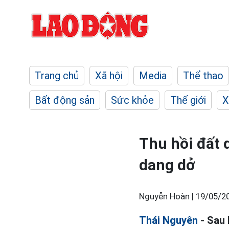
Trang chủ
Xã hội
Media
Thể thao
Bất động sản
Sức khỏe
Thế giới
X
Thu hồi đất 
dang dở
Nguyễn Hoàn |
19/05/20
Thái Nguyên
- Sau 