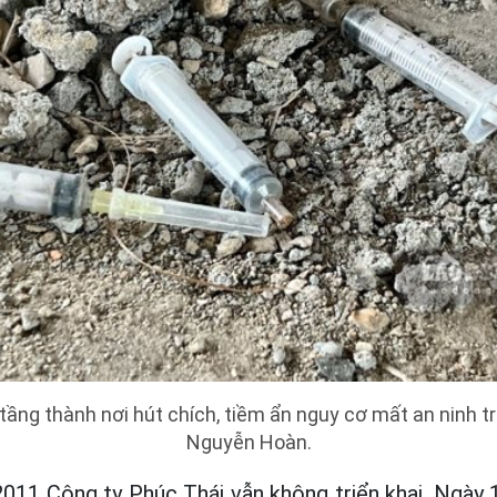
tầng thành nơi hút chích, tiềm ẩn nguy cơ mất an ninh tr
Nguyễn Hoàn.
2011 Công ty Phúc Thái vẫn không triển khai. Ngày