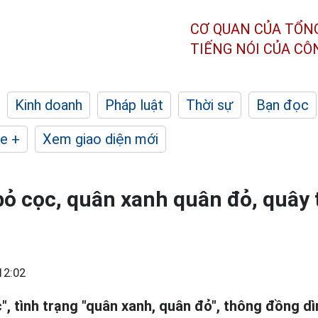
CƠ QUAN CỦA TỔN
TIẾNG NÓI CỦA C
Kinh doanh
Pháp luật
Thời sự
Bạn đọc
e +
Xem giao diện mới
ỏ cọc, quân xanh quân đỏ, quây 
12:02
", tình trạng "quân xanh, quân đỏ", thông đồng dì