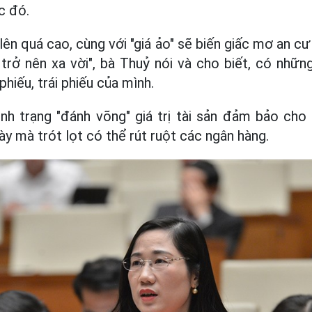
c đó.
 lên quá cao, cùng với "giá ảo" sẽ biến giấc mơ an 
trở nên xa vời", bà Thuỷ nói và cho biết, có nhữn
phiếu, trái phiếu của mình.
ình trạng "đánh võng" giá trị tài sản đảm bảo cho
ày mà trót lọt
có thể rút ruột các ngân hàng.