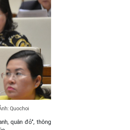
Ảnh: Quochoi
anh, quân đỏ", thông