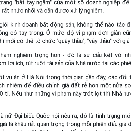
trạng "bắt tay ngầm" của một số doanh nghiệp để 
 rất nhức nhối và cần được xử lý nghiêm.
giới kinh doanh bất động sản, không thể nào tác
ông có tay trong. Ở mức độ vi phạm đơn giản cũn
hì mới có thể tổ chức "quây thầu", "vây thầu" với giá 
phạm nghiêm trọng hơn - đó
là sự cấu kết với 
m lợi ích, rút ruột tài sản của Nhà nước tại các phi
ột vụ án ở Hà Nội trong thời gian gần đây, các đối 
ch nhiệm để điều chỉnh giá đất rẻ hơn một nửa so 
0 tỉ. Nếu như những vi phạm này trót lọt thì Nhà 
à nữ Đại biểu Quốc hội nêu ra, đó là tình trạng m
giá là khâu rất quan trọng trong mỗi phiên đấu giá đấ