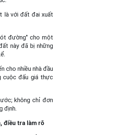
úc.
 là với đất đai xuất
"lót đường" cho một
 đất này đã bị những
ể.
ến cho nhiều nhà đầu
ng cuộc đấu giá thực
 nước; không chỉ đơn
g định.
 điều tra làm rõ