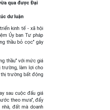
 vừa qua được Đại
xúc dư luận
riển kinh tế - xã hội
hiệm Ủy ban Tư pháp
ng thầu bỏ cọc" gây
ắng thầu" với mức giá
ị trường, làm lợi cho
o thị trường bất động
ay sau cuộc đấu giá
é nước theo mưa", đẩy
n nhà, đất mà doanh