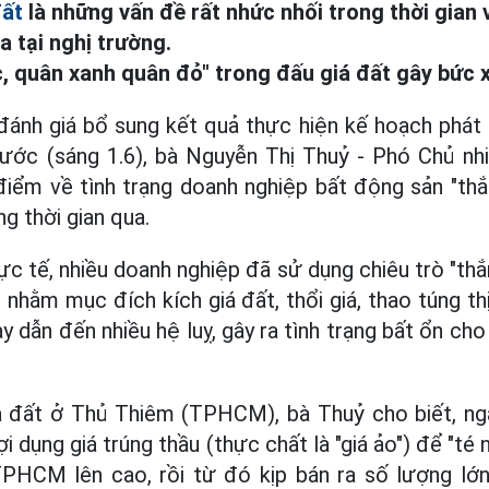
đất
là những vấn đề rất nhức nhối trong thời gian
a tại nghị trường.
, quân xanh quân đỏ" trong đấu giá đất gây bức 
đánh giá bổ sung kết quả thực hiện kế hoạch phát t
ước (sáng 1.6), bà Nguyễn Thị Thuỷ - Phó Chủ n
điểm về tình trạng doanh nghiệp bất động sản "thắ
g thời gian qua.
ực tế, nhiều doanh nghiệp đã sử dụng chiêu trò "th
" nhằm mục đích kích giá đất, thổi giá, thao túng th
 dẫn đến nhiều hệ luỵ, gây ra tình trạng bất ổn ch
iá đất ở Thủ Thiêm (TPHCM), bà Thuỷ cho biết, ng
ợi dụng giá trúng thầu (thực chất là "giá ảo") để "t
 TPHCM lên cao, rồi từ đó kịp bán ra số lượng lớ