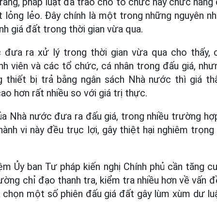
rằng, pháp luật đã trao cho tổ chức này chức năng 
ất lỏng lẻo. Đây chính là một trong những nguyên nh
h giá đất trong thời gian vừa qua.
đưa ra xử lý trong thời gian vừa qua cho thấy, 
h viên và các tổ chức, cá nhân trong đấu giá, như
 thiết bị trả bằng ngân sách Nhà nước thì giá th
o hơn rất nhiều so với giá trị thực.
a Nhà nước đưa ra đấu giá, trong nhiều trường hợ
 hành vi này đều trục lợi, gây thiệt hại nghiêm trọn
ệm Ủy ban Tư pháp kiến nghị Chính phủ cần tăng c
ờng chỉ đạo thanh tra, kiểm tra nhiều hơn về vấn đ
 chọn một số phiên đấu giá đất gây lùm xùm dư lu