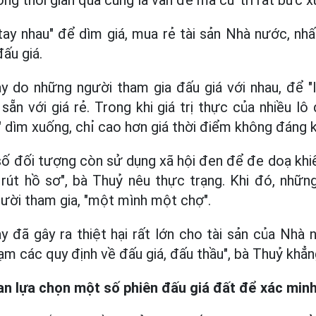
ng thời gian qua cũng là vấn đề mà cử tri rất bức x
tay nhau" để dìm giá, mua rẻ tài sản Nhà nước, nhất
đấu giá.
y do những người tham gia đấu giá với nhau, để 
sẵn với giá rẻ. Trong khi giá trị thực của nhiều lô
" dìm xuống, chỉ cao hơn giá thời điểm không đáng k
số đối tượng còn sử dụng xã hội đen để đe doạ khi
 rút hồ sơ", bà Thuỷ nêu thực trạng. Khi đó, nhữ
ười tham gia, "một mình một chợ".
 đã gây ra thiệt hại rất lớn cho tài sản của Nhà
ạm các quy định về đấu giá, đấu thầu", bà Thuỷ khẳn
an lựa chọn một số phiên đấu giá đất để xác minh,