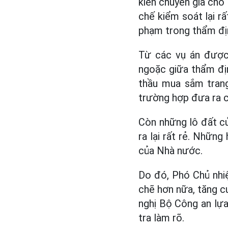
kiến chuyên gia cho 
chế kiểm soát lại r
phạm trong thẩm địn
Từ các vụ án được 
ngoặc giữa thẩm địn
thầu mua sắm trang
trường hợp đưa ra ca
Còn những lô đất củ
ra lại rất rẻ. Những
của Nhà nước.
Do đó, Phó Chủ nhi
chẽ hơn nữa, tăng cư
nghị Bộ Công an lựa
tra làm rõ.