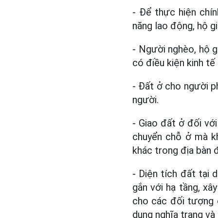
- Để thực hiện chí
năng lao động, hộ gi
- Người nghèo, hộ gi
có điều kiện kinh tế 
- Đất ở cho người p
người.
- Giao đất ở đối với
chuyển chỗ ở mà k
khác trong địa bàn đ
- Diện tích đất tại
gắn với hạ tầng, xâ
cho các đối tượng c
dụng nghĩa trang và