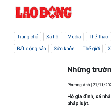
Trang chủ
Xã hội
Media
Thể thao
Bất động sản
Sức khỏe
Thế giới
X
Những trườn
Phương Anh |
21/11/20
Hộ gia đình, cá nh
pháp luật.