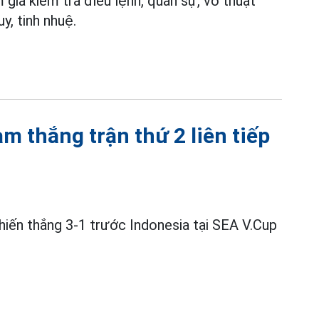
 gia kiểm tra điều lệnh, quân sự, võ thuật
, tinh nhuệ.
 thắng trận thứ 2 liên tiếp
iến thắng 3-1 trước Indonesia tại SEA V.Cup