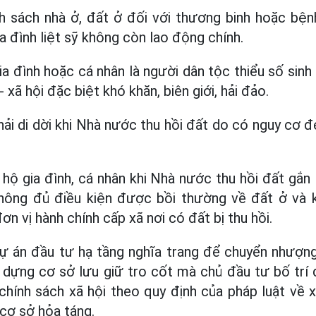
nh sách nhà ở, đất ở đối với thương binh hoặc bện
a đình liệt sỹ không còn lao động chính.
a đình hoặc cá nhân là người dân tộc thiểu số sinh
- xã hội đặc biệt khó khăn, biên giới, hải đảo.
hải di dời khi Nhà nước thu hồi đất do có nguy cơ 
 hộ gia đình, cá nhân khi Nhà nước thu hồi đất gắn l
hông đủ điều kiện được bồi thường về đất ở và 
ơn vị hành chính cấp xã nơi có đất bị thu hồi.
 dự án đầu tư hạ tầng nghĩa trang để chuyển nhượ
y dựng cơ sở lưu giữ tro cốt mà chủ đầu tư bố trí
hính sách xã hội theo quy định của pháp luật về x
 cơ sở hỏa táng.