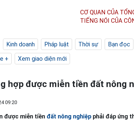
CƠ QUAN CỦA TỔN
TIẾNG NÓI CỦA C
Kinh doanh
Pháp luật
Thời sự
Bạn đọc
e +
Xem giao diện mới
g hợp được miễn tiền đất nông 
24 09:20
ân được miễn tiền
đất nông nghiệp
phải đáp ứng t