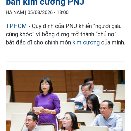
bán kim cương PNJ
HÀ NAM |
05/08/2026 - 18:00
TPHCM
- Quy định của PNJ khiến “người giàu
cũng khóc” vì bỗng dưng trở thành “chủ nợ”
bất đắc dĩ cho chính món
kim cương
của mình.