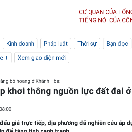
CƠ QUAN CỦA TỔN
TIẾNG NÓI CỦA C
Kinh doanh
Pháp luật
Thời sự
Bạn đọc
e +
Xem giao diện mới
vàng bỏ hoang ở Khánh Hòa:
áp khơi thông nguồn lực đất đai 
08:00
đấu giá trực tiếp, địa phương đã nghiên cứu áp d
ín để tăng tính cạnh tranh.