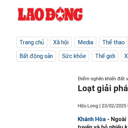
Trang chủ
Xã hội
Media
Thể thao
Bất động sản
Sức khỏe
Thế giới
X
Điểm nghẽn khiến đất 
Loạt giải ph
Hữu Long |
23/02/2025 
Khánh Hòa
- Ngoài 
tuyến và bỏ phiếu k