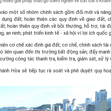
 nhiều giải pháp tháo gỡ điểm nghẽn về đất đai ở Khán
 vào một số nhóm chính sách gồm đổi mới và nâng
 dụng đất; hoàn thiện các quy định về giao đất, c
; hoàn thiện quy định về bồi thường, hỗ trợ, tái đị
 an ninh; phát triển kinh tế - xã hội vì lợi ích quốc 
iện cơ chế xác định giá đất; cơ chế, chính sách tài 
có liên quan đến thị trường bất động sản; đẩy mạnh 
cường công tác thanh tra, kiểm tra, giám sát, xử lý v
 Khánh Hòa sẽ tiếp tục rà soát và phê duyệt quy h