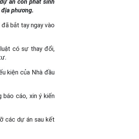
 dự án còn phát sinh
a địa phương.
 đã bắt tay ngay vào
luật có sự thay đổi,
tư.
hiếu kiện của Nhà đầu
báo cáo, xin ý kiến
gỡ các dự án sau kết