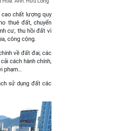
h Hòa. Ảnh: Hữu Long
 cao chất lượng quy
ho thuê đất, chuyển
nh cư, thu hồi đất vì
gia, công cộng.
chính về đất đai; các
cải cách hành chính,
i phạm...
oạch sử dụng đất các