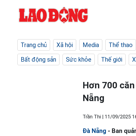
Trang chủ
Xã hội
Media
Thể thao
Bất động sản
Sức khỏe
Thế giới
X
Hơn 700 căn 
Nẵng
Trần Thi |
11/09/2025 1
Đà Nẵng
- Ban quả