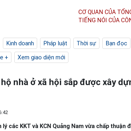
CƠ QUAN CỦA TỔN
TIẾNG NÓI CỦA C
Kinh doanh
Pháp luật
Thời sự
Bạn đọc
e +
Xem giao diện mới
hộ nhà ở xã hội sắp được xây dự
6:42
n lý các KKT và KCN Quảng Nam vừa chấp thuận đ