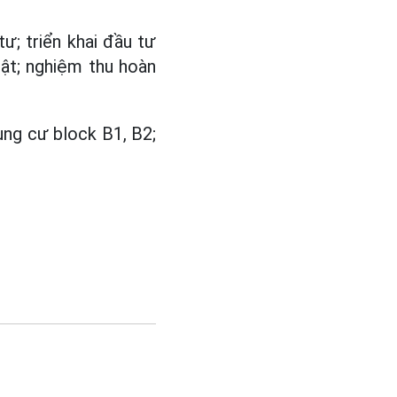
ư; triển khai đầu tư
uật; nghiệm thu hoàn
ung cư block B1, B2;