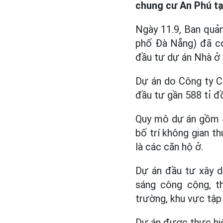
chung cư An Phú tạ
Ngày 11.9, Ban quả
phố Đà Nẵng) đã c
đầu tư dự án Nhà ở 
Dự án do Công ty C
đầu tư gần 588 tỉ đ
Quy mô dự án gồm 4 
bố trí không gian th
là các căn hộ ở.
Dự án đầu tư xây dự
sáng công cộng, th
trường, khu vực tập 
Dự án được thực hiệ