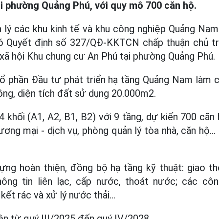
i phường Quảng Phú, với quy mô 700 căn hộ.
n lý các khu kinh tế và khu công nghiệp Quảng Na
ó Quyết định số 327/QĐ-KKTCN chấp thuận chủ tr
xã hội Khu chung cư An Phú tại phường Quảng Phú.
ổ phần Đầu tư phát triển hạ tầng Quảng Nam làm c
ồng, diện tích đất sử dụng 20.000m2.
khối (A1, A2, B1, B2) với 9 tầng, dự kiến 700 căn
ương mại - dịch vụ, phòng quản lý tòa nhà, căn hộ...
ng hoàn thiện, đồng bộ hạ tầng kỹ thuật: giao th
ông tin liên lạc, cấp nước, thoát nước; các côn
kết rác và xử lý nước thải...
n từ quý III/2025 đến quý IV/2028.