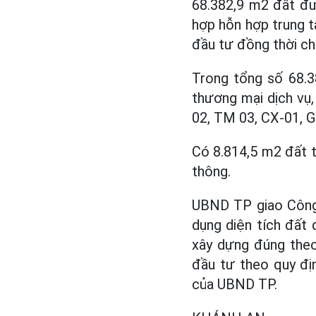
68.382,9 m2 đất đư
hợp hỗn hợp trung t
đầu tư đồng thời c
Trong tổng số 68.3
thương mại dịch vụ
02, TM 03, CX-01, 
Có 8.814,5 m2 đất t
thông.
UBND TP giao Công 
dụng diện tích đất 
xây dựng đúng theo
đầu tư theo quy địn
của UBND TP.