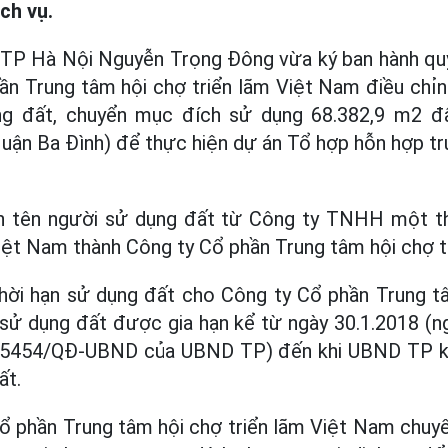
ch vụ.
TP Hà Nội Nguyễn Trọng Đông vừa ký ban hành quy
ần Trung tâm hội chợ triển lãm Việt Nam điều chỉn
ng đất, chuyển mục đích sử dụng 68.382,9 m2 đ
uận Ba Đình) để thực hiện dự án Tổ hợp hỗn hợp t
h tên người sử dụng đất từ Công ty TNHH một t
iệt Nam thành Công ty Cổ phần Trung tâm hội chợ t
thời hạn sử dụng đất cho Công ty Cổ phần Trung t
sử dụng đất được gia hạn kể từ ngày 30.1.2018 (n
ố 5454/QĐ-UBND của UBND TP) đến khi UBND TP ký
ất.
ổ phần Trung tâm hội chợ triển lãm Việt Nam chuy