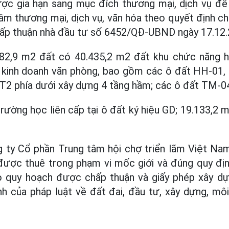
ợc gia hạn sang mục đích thương mại, dịch vụ để
âm thương mại, dịch vụ, văn hóa theo quyết định c
hấp thuận nhà đầu tư số 6452/QĐ-UBND ngày 17.12.
82,9 m2 đất có 40.435,2 m2 đất khu chức năng 
, kinh doanh văn phòng, bao gồm các ô đất HH-01
GT2 phía dưới xây dựng 4 tầng hầm; các ô đất TM-
rường học liên cấp tại ô đất ký hiệu GD; 19.133,2 m
ty Cổ phần Trung tâm hội chợ triển lãm Việt Na
được thuê trong phạm vi mốc giới và đúng quy định
 quy hoạch được chấp thuận và giấy phép xây dự
h của pháp luật về đất đai, đầu tư, xây dựng, mô