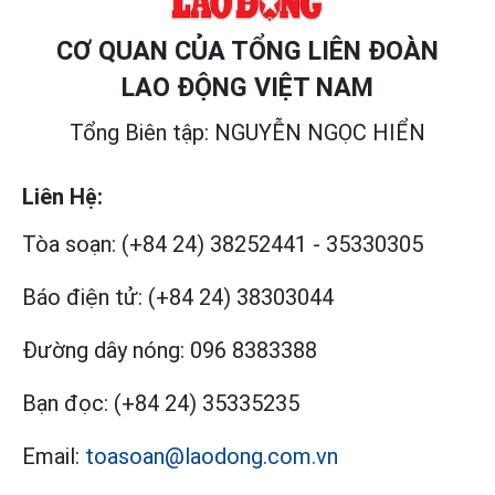
CƠ QUAN CỦA TỔNG LIÊN ĐOÀN
LAO ĐỘNG VIỆT NAM
Tổng Biên tập: NGUYỄN NGỌC HIỂN
Liên Hệ:
Tòa soạn:
(+84 24) 38252441
-
35330305
Báo điện tử:
(+84 24) 38303044
Đường dây nóng:
096 8383388
Bạn đọc:
(+84 24) 35335235
Email:
toasoan@laodong.com.vn