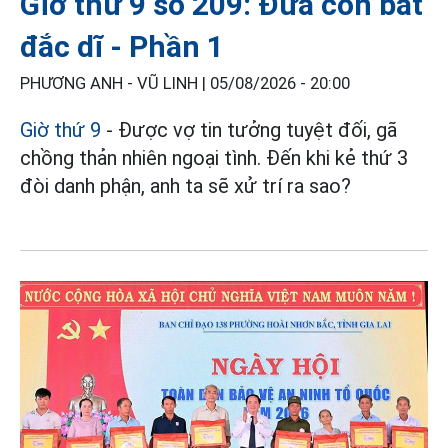
Giờ thứ 9 số 209: Đứa con bất
đắc dĩ - Phần 1
PHƯƠNG ANH - VŨ LINH |
05/08/2026 - 20:00
Giờ thứ 9
- Được vợ tin tưởng tuyệt đối, gã
chồng thản nhiên ngoại tình. Đến khi kẻ thứ 3
đòi danh phận, anh ta sẽ xử trí ra sao?