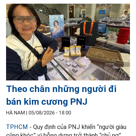
Theo chân những người đi
bán kim cương PNJ
HÀ NAM |
05/08/2026 - 18:00
TPHCM
- Quy định của PNJ khiến “người giàu
cũng khóc” vì bỗng dưng trở thành “chủ nợ”