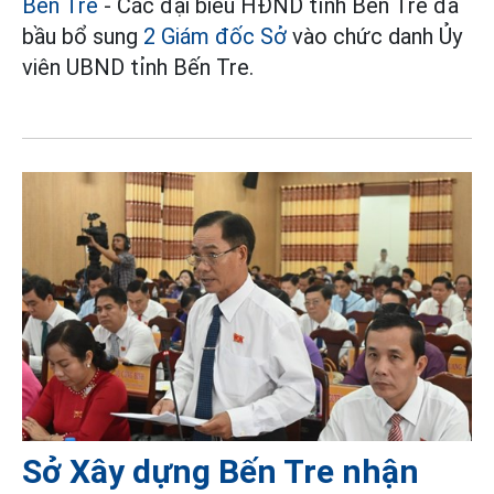
Bến Tre
- Các đại biểu HĐND tỉnh Bến Tre đã
bầu bổ sung
2 Giám đốc Sở
vào chức danh Ủy
viên UBND tỉnh Bến Tre.
Sở Xây dựng Bến Tre nhận