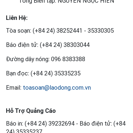
Tổng Biên tập: NGUYỄN NGỌC HIỂN
Liên Hệ:
Tòa soạn:
(+84 24) 38252441
-
35330305
Báo điện tử:
(+84 24) 38303044
Đường dây nóng:
096 8383388
Bạn đọc:
(+84 24) 35335235
Email:
toasoan@laodong.com.vn
Hỗ Trợ Quảng Cáo
Báo in: (+84 24) 39232694
-
Báo điện tử: (+84
24) 35335237