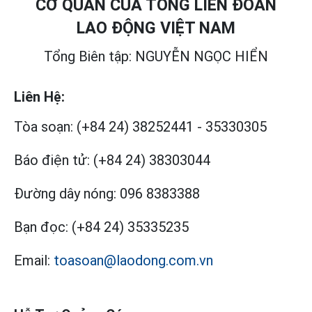
CƠ QUAN CỦA TỔNG LIÊN ĐOÀN
LAO ĐỘNG VIỆT NAM
Tổng Biên tập: NGUYỄN NGỌC HIỂN
Liên Hệ:
Tòa soạn:
(+84 24) 38252441
-
35330305
Báo điện tử:
(+84 24) 38303044
Đường dây nóng:
096 8383388
Bạn đọc:
(+84 24) 35335235
Email:
toasoan@laodong.com.vn