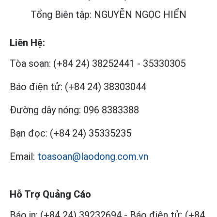
Tổng Biên tập: NGUYỄN NGỌC HIỂN
Liên Hệ:
Tòa soạn:
(+84 24) 38252441
-
35330305
Báo điện tử:
(+84 24) 38303044
Đường dây nóng:
096 8383388
Bạn đọc:
(+84 24) 35335235
Email:
toasoan@laodong.com.vn
Hỗ Trợ Quảng Cáo
Báo in: (+84 24) 39232694
-
Báo điện tử: (+84