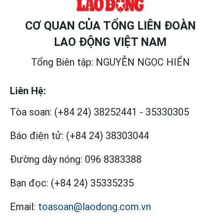
CƠ QUAN CỦA TỔNG LIÊN ĐOÀN
LAO ĐỘNG VIỆT NAM
Tổng Biên tập: NGUYỄN NGỌC HIỂN
Liên Hệ:
Tòa soạn:
(+84 24) 38252441
-
35330305
Báo điện tử:
(+84 24) 38303044
Đường dây nóng:
096 8383388
Bạn đọc:
(+84 24) 35335235
Email:
toasoan@laodong.com.vn