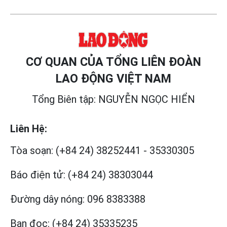
CƠ QUAN CỦA TỔNG LIÊN ĐOÀN
LAO ĐỘNG VIỆT NAM
Tổng Biên tập: NGUYỄN NGỌC HIỂN
Liên Hệ:
Tòa soạn:
(+84 24) 38252441
-
35330305
Báo điện tử:
(+84 24) 38303044
Đường dây nóng:
096 8383388
Bạn đọc:
(+84 24) 35335235