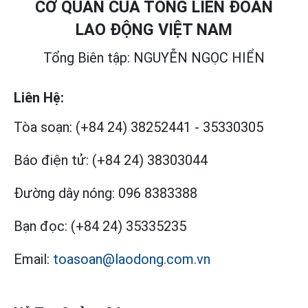
CƠ QUAN CỦA TỔNG LIÊN ĐOÀN
LAO ĐỘNG VIỆT NAM
Tổng Biên tập: NGUYỄN NGỌC HIỂN
Liên Hệ:
Tòa soạn:
(+84 24) 38252441
-
35330305
Báo điện tử:
(+84 24) 38303044
Đường dây nóng:
096 8383388
Bạn đọc:
(+84 24) 35335235
Email:
toasoan@laodong.com.vn