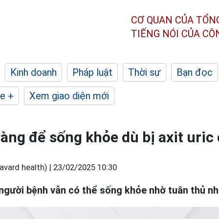
CƠ QUAN CỦA TỔN
TIẾNG NÓI CỦA C
Kinh doanh
Pháp luật
Thời sự
Bạn đọc
e +
Xem giao diện mới
àng để sống khỏe dù bị axit uric
vard health) |
23/02/2025 10:30
người bệnh vẫn có thể sống khỏe nhờ tuân thủ nh