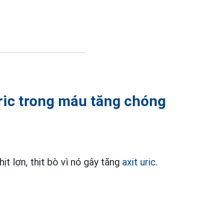
uric trong máu tăng chóng
hịt lợn, thịt bò vì nó gây tăng
axit uric
.