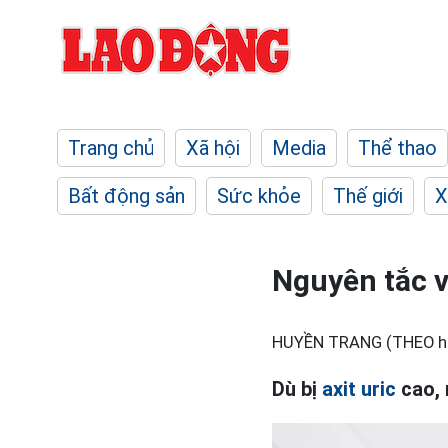
Trang chủ
Xã hội
Media
Thể thao
Bất động sản
Sức khỏe
Thế giới
X
Nguyên tắc v
HUYỀN TRANG (THEO ha
Dù bị
axit uric
cao, 