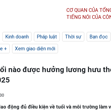
CƠ QUAN CỦA TỔN
TIẾNG NÓI CỦA C
Kinh doanh
Pháp luật
Thời sự
Bạn đọc
e +
Xem giao diện mới
uổi nào được hưởng lương hưu th
025
30
 lao động đủ điều kiện về tuổi và môi trường làm 