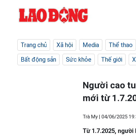
Trang chủ
Xã hội
Media
Thể thao
Bất động sản
Sức khỏe
Thế giới
X
Người cao t
mới từ 1.7.2
Trà My |
04/06/2025 19:
Từ 1.7.2025, người