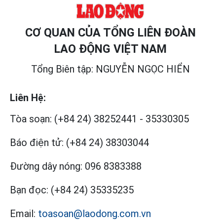
CƠ QUAN CỦA TỔNG LIÊN ĐOÀN
LAO ĐỘNG VIỆT NAM
Tổng Biên tập: NGUYỄN NGỌC HIỂN
Liên Hệ:
Tòa soạn:
(+84 24) 38252441
-
35330305
Báo điện tử:
(+84 24) 38303044
Đường dây nóng:
096 8383388
Bạn đọc:
(+84 24) 35335235
Email:
toasoan@laodong.com.vn