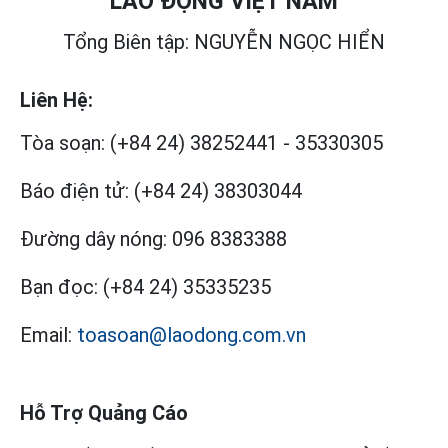
LAO ĐỘNG VIỆT NAM
Tổng Biên tập: NGUYỄN NGỌC HIỂN
Liên Hệ:
Tòa soạn:
(+84 24) 38252441
-
35330305
Báo điện tử:
(+84 24) 38303044
Đường dây nóng:
096 8383388
Bạn đọc:
(+84 24) 35335235
Email:
toasoan@laodong.com.vn
Hỗ Trợ Quảng Cáo