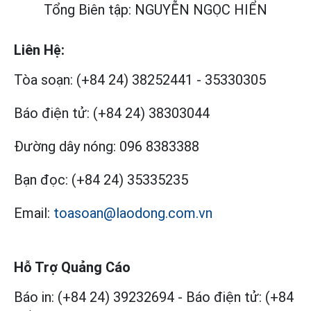
Tổng Biên tập: NGUYỄN NGỌC HIỂN
Liên Hệ:
Tòa soạn:
(+84 24) 38252441
-
35330305
Báo điện tử:
(+84 24) 38303044
Đường dây nóng:
096 8383388
Bạn đọc:
(+84 24) 35335235
Email:
toasoan@laodong.com.vn
Hỗ Trợ Quảng Cáo
Báo in: (+84 24) 39232694
-
Báo điện tử: (+84