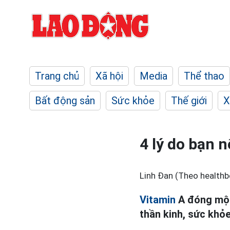
Trang chủ
Xã hội
Media
Thể thao
Bất động sản
Sức khỏe
Thế giới
X
4 lý do bạn 
Linh Đan (Theo healthb
Vitamin
A đóng một 
thần kinh, sức khỏe