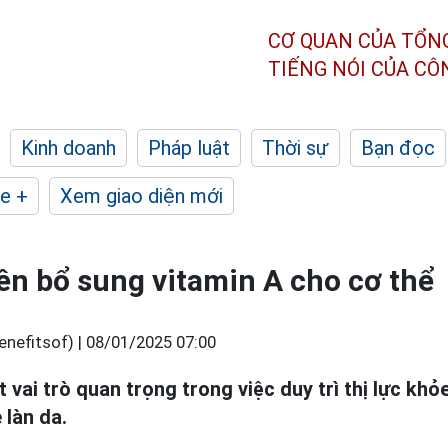
CƠ QUAN CỦA TỔN
TIẾNG NÓI CỦA C
Kinh doanh
Pháp luật
Thời sự
Bạn đọc
e +
Xem giao diện mới
nên bổ sung vitamin A cho cơ thể
enefitsof) |
08/01/2025 07:00
vai trò quan trọng trong việc duy trì thị lực kh
 làn da.