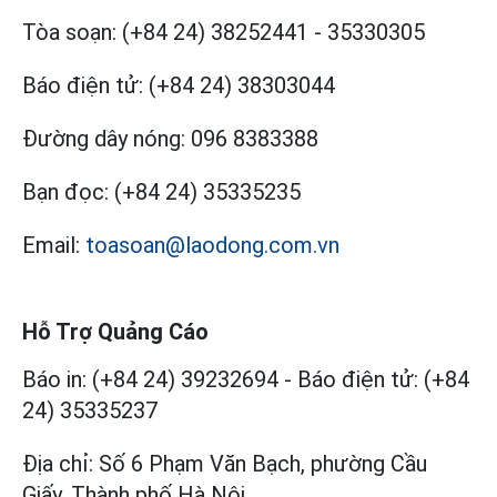
Tòa soạn:
(+84 24) 38252441
-
35330305
Báo điện tử:
(+84 24) 38303044
Đường dây nóng:
096 8383388
Bạn đọc:
(+84 24) 35335235
Email:
toasoan@laodong.com.vn
Hỗ Trợ Quảng Cáo
Báo in: (+84 24) 39232694
-
Báo điện tử: (+84
24) 35335237
Địa chỉ: Số 6 Phạm Văn Bạch, phường Cầu
Giấy, Thành phố Hà Nội