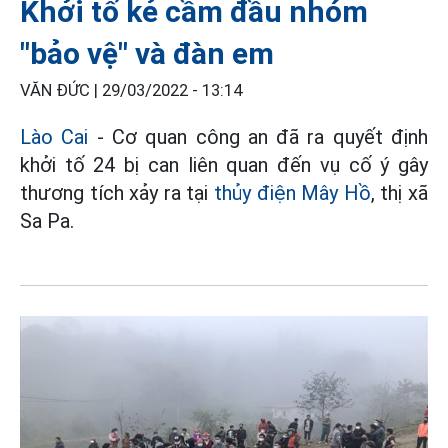
Khởi tố kẻ cầm đầu nhóm
"bảo vệ" và đàn em
VĂN ĐỨC |
29/03/2022 - 13:14
Lào Cai
- Cơ quan công an đã ra quyết định
khởi tố 24 bị can liên quan đến vụ cố ý gây
thương tích xảy ra tại
thủy điện Mây Hồ
, thị xã
Sa Pa.