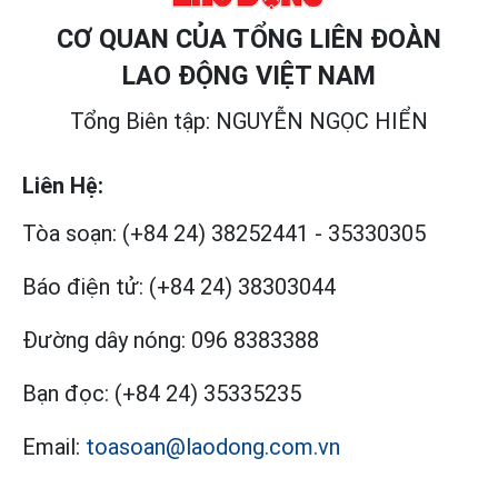
CƠ QUAN CỦA TỔNG LIÊN ĐOÀN
LAO ĐỘNG VIỆT NAM
Tổng Biên tập: NGUYỄN NGỌC HIỂN
Liên Hệ:
Tòa soạn:
(+84 24) 38252441
-
35330305
Báo điện tử:
(+84 24) 38303044
Đường dây nóng:
096 8383388
Bạn đọc:
(+84 24) 35335235
Email:
toasoan@laodong.com.vn