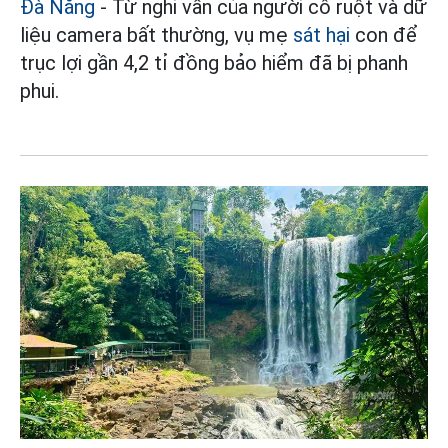
Đà Nẵng
- Từ nghi vấn của người cô ruột và dữ
liệu camera bất thường, vụ mẹ
sát hại
con để
trục lợi gần 4,2 tỉ đồng bảo hiểm đã bị phanh
phui.