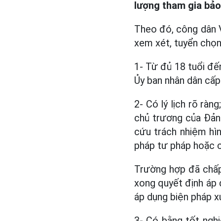
lượng tham gia bảo 
Theo đó, công dân 
xem xét, tuyển chọn 
1- Từ đủ 18 tuổi đế
Ủy ban nhân dân cấp
2- Có lý lịch rõ ràn
chủ trương của Đảng
cứu trách nhiệm hìn
pháp tư pháp hoặc c
Trường hợp đã chấp
xong quyết định áp d
áp dụng biện pháp xử
3- Có bằng tốt nghi