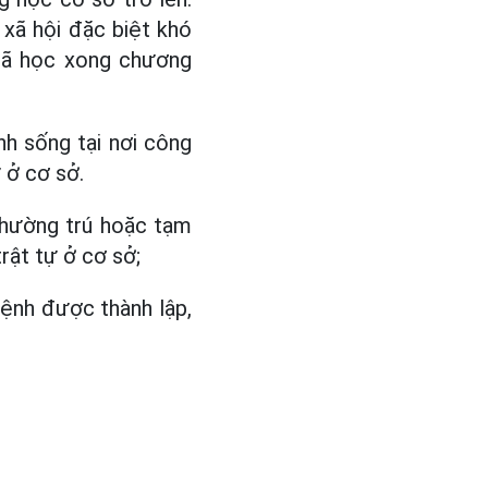
- xã hội đặc biệt khó
 đã học xong chương
nh sống tại nơi công
 ở cơ sở.
thường trú hoặc tạm
trật tự ở cơ sở;
ệnh được thành lập,