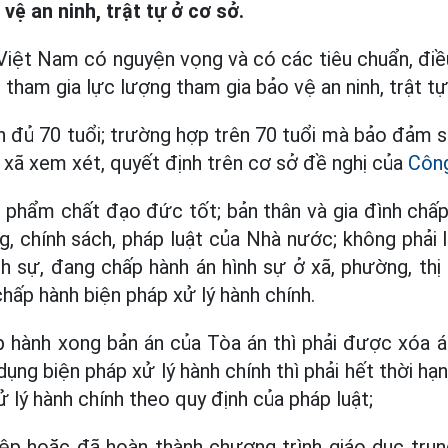
vệ an ninh, trật tự ở cơ sở.
Việt Nam có nguyện vọng và có các tiêu chuẩn, điề
tham gia lực lượng tham gia bảo vệ an ninh, trật tự
n đủ 70 tuổi; trường hợp trên 70 tuổi mà bảo đảm s
 xã xem xét, quyết định trên cơ sở đề nghị của
Công
g; phẩm chất đạo đức tốt; bản thân và gia đình chấ
, chính sách, pháp luật của Nhà nước; không phải l
h sự, đang chấp hành án hình sự ở xã, phường, thị 
hấp hành biện pháp xử lý hành chính.
 hành xong bản án của Tòa án thì phải được xóa án
ụng biện pháp xử lý hành chính thì phải hết thời hạ
 lý hành chính theo quy định của pháp luật;
ệp hoặc đã hoàn thành chương trình giáo dục trun