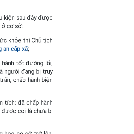
u kiện sau đây được
 ở cơ sở:
ức khỏe thì Chủ tịch
 an cấp xã
;
p hành tốt đường lối,
à người đang bị truy
trấn, chấp hành biện
 tích; đã chấp hành
n được coi là chưa bị
g học cơ sở trở lên.