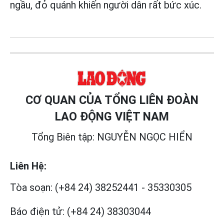
ngầu, đỏ quánh khiến người dân rất bức xúc.
CƠ QUAN CỦA TỔNG LIÊN ĐOÀN
LAO ĐỘNG VIỆT NAM
Tổng Biên tập: NGUYỄN NGỌC HIỂN
Liên Hệ:
Tòa soạn:
(+84 24) 38252441
-
35330305
Báo điện tử:
(+84 24) 38303044