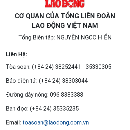
CƠ QUAN CỦA TỔNG LIÊN ĐOÀN
LAO ĐỘNG VIỆT NAM
Tổng Biên tập: NGUYỄN NGỌC HIỂN
Liên Hệ:
Tòa soạn:
(+84 24) 38252441
-
35330305
Báo điện tử:
(+84 24) 38303044
Đường dây nóng:
096 8383388
Bạn đọc:
(+84 24) 35335235
Email:
toasoan@laodong.com.vn