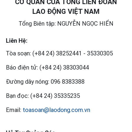
CƠ QUAN CỦA TỔNG LIÊN ĐOÀN
LAO ĐỘNG VIỆT NAM
Tổng Biên tập: NGUYỄN NGỌC HIỂN
Liên Hệ:
Tòa soạn:
(+84 24) 38252441
-
35330305
Báo điện tử:
(+84 24) 38303044
Đường dây nóng:
096 8383388
Bạn đọc:
(+84 24) 35335235
Email:
toasoan@laodong.com.vn