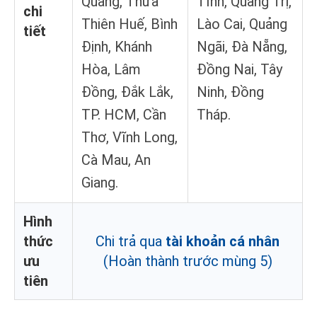
Quang, Thừa
Tĩnh, Quảng Trị,
chi
Thiên Huế, Bình
Lào Cai, Quảng
tiết
Định, Khánh
Ngãi, Đà Nẵng,
Hòa, Lâm
Đồng Nai, Tây
Đồng, Đắk Lắk,
Ninh, Đồng
TP. HCM, Cần
Tháp.
Thơ, Vĩnh Long,
Cà Mau, An
Giang.
Hình
thức
Chi trả qua
tài khoản cá nhân
ưu
(Hoàn thành trước mùng 5)
tiên