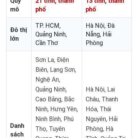
Quy
21 tỉnh, thành
13 tỉnh, thành
mô
phố
phố
TP. HCM,
Hà Nội, Đà
Đô thị
Quảng Ninh,
Nẵng, Hải
lớn
Cần Thơ
Phòng
Sơn La, Điện
Biên, Lạng Sơn,
Nghệ An,
Quảng Ninh,
Hà Nội, Lai
Cao Bằng, Bắc
Châu, Thanh
Ninh, Hưng Yên,
Hóa, Thái
Ninh Bình, Phú
Nguyên, Hải
Danh
Thọ, Tuyên
Phòng, Hà
sách