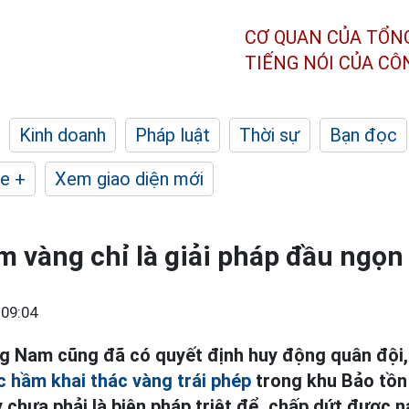
CƠ QUAN CỦA TỔN
TIẾNG NÓI CỦA C
Kinh doanh
Pháp luật
Thời sự
Bạn đọc
e +
Xem giao diện mới
 vàng chỉ là giải pháp đầu ngọn
 09:04
g Nam cũng đã có quyết định huy động quân đội,
 hầm khai thác vàng trái phép
trong khu Bảo tồn
 chưa phải là biện pháp triệt để, chấp dứt được n