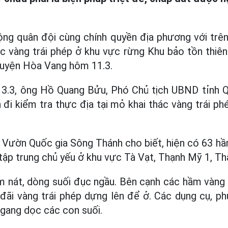
ng quân đội cùng chính quyền địa phương với trê
c vàng trái phép ở khu vực rừng Khu bảo tồn thiên
huyện Hòa Vang hôm 11.3.
13.3, ông Hồ Quang Bửu, Phó Chủ tịch UBND tỉnh
 đi kiểm tra thực địa tại mỏ khai thác vàng trái 
ý Vườn Quốc gia Sông Thánh cho biết, hiện có 63 hầm
 tập trung chủ yếu ở khu vực Tà Vạt, Thạnh Mỹ 1, Th
m nát, dòng suối đục ngầu. Bên cạnh các hầm vàng l
đãi vàng trái phép dựng lên để ở. Các dụng cụ, p
gang dọc các con suối.