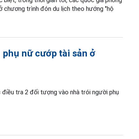
ặc biệt, trong thời gian tới, các quốc gia phòng
 chương trình đón du lịch theo hướng "hộ
i phụ nữ cướp tài sản ở
iều tra 2 đối tượng vào nhà trói người phụ