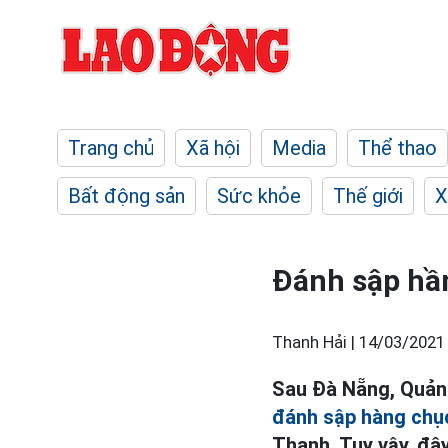
Trang chủ
Xã hội
Media
Thể thao
Bất động sản
Sức khỏe
Thế giới
X
Đánh sập hầm
Thanh Hải |
14/03/2021
Sau Đà Nẵng, Quản
đánh sập hàng chục
Thanh. Tuy vậy, đây