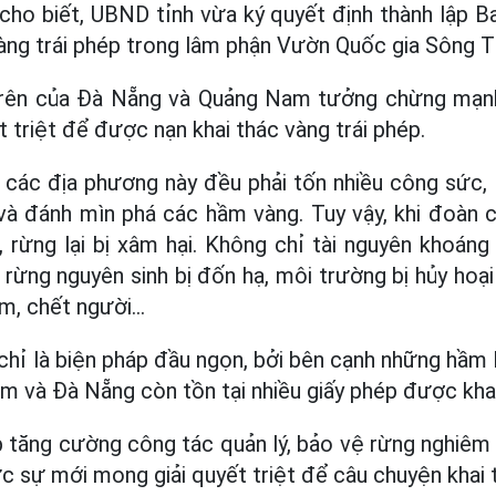
o biết, UBND tỉnh vừa ký quyết định thành lập B
àng trái phép trong lâm phận Vườn Quốc gia Sông 
rên của Đà Nẵng và Quảng Nam tưởng chừng mạnh 
t triệt để được nạn khai thác vàng trái phép.
 các địa phương này đều phải tốn nhiều công sức, 
 và đánh mìn phá các hầm vàng. Tuy vậy, khi đoàn c
ừng lại bị xâm hại. Không chỉ tài nguyên khoáng s
rừng nguyên sinh bị đốn hạ, môi trường bị hủy hoại
m, chết người...
hỉ là biện pháp đầu ngọn, bởi bên cạnh những hầm ha
 và Đà Nẵng còn tồn tại nhiều giấy phép được khai
 tăng cường công tác quản lý, bảo vệ rừng nghiêm n
c sự mới mong giải quyết triệt để câu chuyện khai t