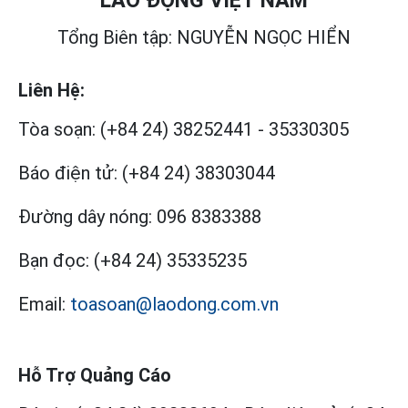
LAO ĐỘNG VIỆT NAM
Tổng Biên tập: NGUYỄN NGỌC HIỂN
Liên Hệ:
Tòa soạn:
(+84 24) 38252441
-
35330305
Báo điện tử:
(+84 24) 38303044
Đường dây nóng:
096 8383388
Bạn đọc:
(+84 24) 35335235
Email:
toasoan@laodong.com.vn
Hỗ Trợ Quảng Cáo