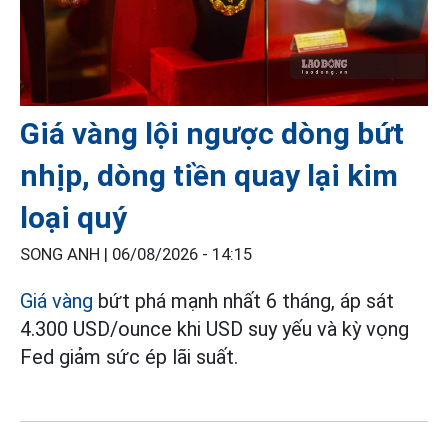
Giá vàng lội ngược dòng bứt
nhịp, dòng tiền quay lại kim
loại quý
SONG ANH |
06/08/2026 - 14:15
Giá vàng
bứt phá mạnh nhất 6 tháng, áp sát
4.300 USD/ounce khi USD suy yếu và kỳ vọng
Fed giảm sức ép lãi suất.