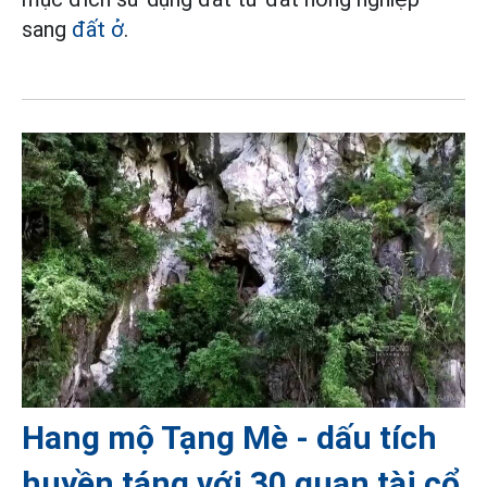
sang
đất ở
.
Hang mộ Tạng Mè - dấu tích
huyền táng với 30 quan tài cổ