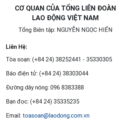
CƠ QUAN CỦA TỔNG LIÊN ĐOÀN
LAO ĐỘNG VIỆT NAM
Tổng Biên tập: NGUYỄN NGỌC HIỂN
Liên Hệ:
Tòa soạn:
(+84 24) 38252441
-
35330305
Báo điện tử:
(+84 24) 38303044
Đường dây nóng:
096 8383388
Bạn đọc:
(+84 24) 35335235
Email:
toasoan@laodong.com.vn