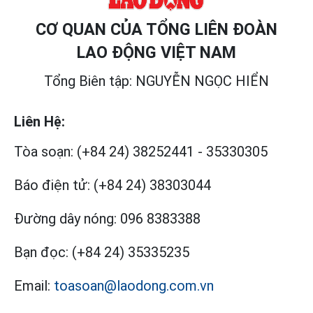
CƠ QUAN CỦA TỔNG LIÊN ĐOÀN
LAO ĐỘNG VIỆT NAM
Tổng Biên tập: NGUYỄN NGỌC HIỂN
Liên Hệ:
Tòa soạn:
(+84 24) 38252441
-
35330305
Báo điện tử:
(+84 24) 38303044
Đường dây nóng:
096 8383388
Bạn đọc:
(+84 24) 35335235
Email:
toasoan@laodong.com.vn