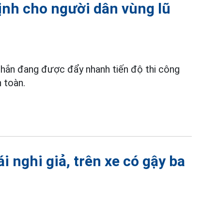
ịnh cho người dân vùng lũ
 chắn đang được đẩy nhanh tiến độ thi công
 toàn.
ái nghi giả, trên xe có gậy ba