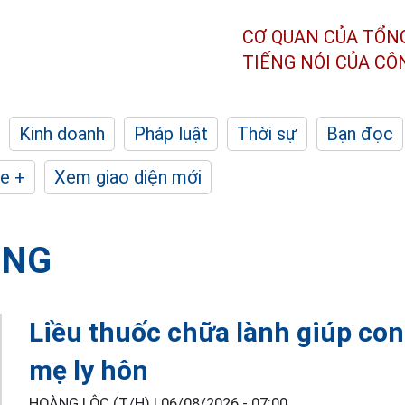
CƠ QUAN CỦA TỔN
TIẾNG NÓI CỦA C
Kinh doanh
Pháp luật
Thời sự
Bạn đọc
e +
Xem giao diện mới
ỘNG
Liều thuốc chữa lành giúp con
mẹ ly hôn
HOÀNG LỘC (T/H) |
06/08/2026 - 07:00