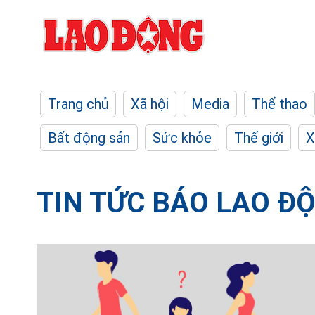
Trang chủ
Xã hội
Media
Thể thao
Bất động sản
Sức khỏe
Thế giới
X
TIN TỨC BÁO LAO Đ