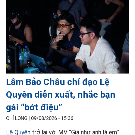
Lâm Bảo Châu chỉ đạo Lệ
Quyên diễn xuất, nhắc bạn
gái “bớt điệu”
CHÍ LONG |
09/08/2026 - 15:36
Lệ Quyên
trở lại với MV “Giá như anh là em”