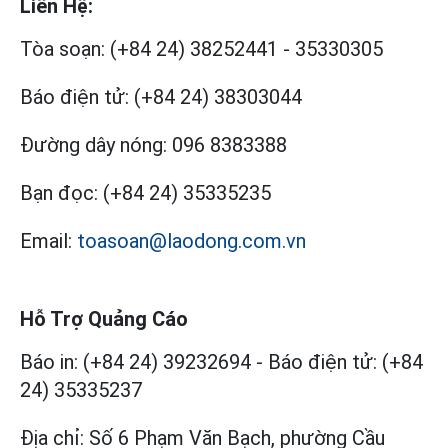
Liên Hệ:
Tòa soạn:
(+84 24) 38252441
-
35330305
Báo điện tử:
(+84 24) 38303044
Đường dây nóng:
096 8383388
Bạn đọc:
(+84 24) 35335235
Email:
toasoan@laodong.com.vn
Hỗ Trợ Quảng Cáo
Báo in: (+84 24) 39232694
-
Báo điện tử: (+84
24) 35335237
Địa chỉ: Số 6 Phạm Văn Bạch, phường Cầu