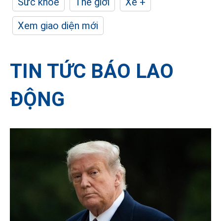
Sức khỏe
Thế giới
Xe +
Xem giao diện mới
TIN TỨC BÁO LAO
ĐỘNG