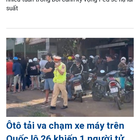
suất
Ôtô tải va chạm xe máy trên
Quốc lộ 26 khiến 1 người tử